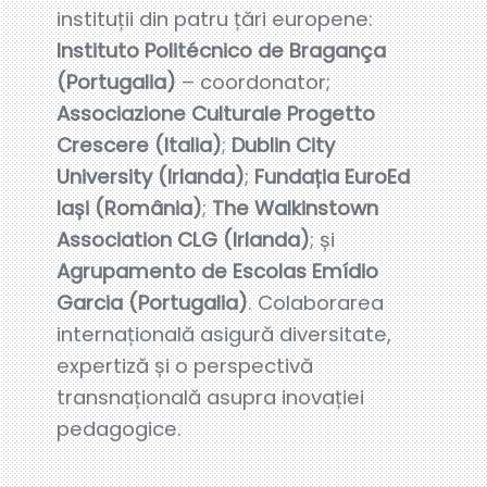
instituții din patru țări europene:
Instituto Politécnico de Bragança
(Portugalia)
– coordonator;
Associazione Culturale Progetto
Crescere (Italia)
;
Dublin City
University (Irlanda)
;
Fundația EuroEd
Iași (România)
;
The Walkinstown
Association CLG (Irlanda)
; și
Agrupamento de Escolas Emídio
Garcia (Portugalia)
. Colaborarea
internațională asigură diversitate,
expertiză și o perspectivă
transnațională asupra inovației
pedagogice.